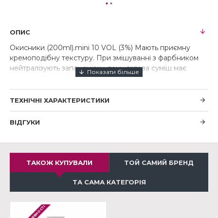
ОПИС
Окисники (200ml).mini 10 VOL (3%) Мають приємну
кремоподібну текстуру. При змішуванні з фарбником
нейтралізують запах аміаку, тому готова суміш має
приємний легкий фруктовий аромат. Не агресивні,
діють м'яко і, як результат, мінімально пошкоджують
структуру волосини. (факти): легкий приємний аромат,
ТЕХНІЧНІ ХАРАКТЕРИСТИКИ
без парабенів, cruelty free, 100% італійський продукт
ВІДГУКИ
ТАКОЖ КУПУВАЛИ
ТОЙ САМИЙ БРЕНД
ТА САМА КАТЕГОРІЯ