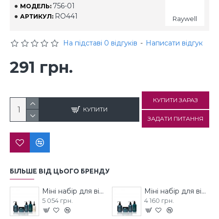
756-01
МОДЕЛЬ:
RO441
АРТИКУЛ:
Raywell
На підставі 0 відгуків
-
Написати відгук
291 грн.
КУПИТИ ЗАРАЗ
КУПИТИ
ЗАДАТИ ПИТАННЯ
БІЛЬШЕ ВІД ЦЬОГО БРЕНДУ
Міні набір для відновлення волосся RAYWELL B.IO REPAIR
Міні набір для відновлення волосся RAYWELL B.IO REPAIR
5 054 грн.
4 160 грн.