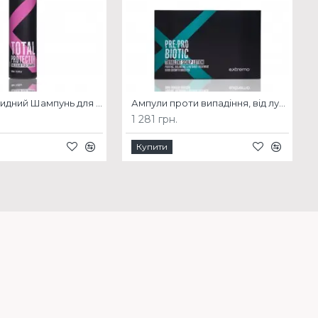
Аміно-пептидний Шампунь для відновлення волосся EXTREMO MOLECULAR PLEX
Ампули проти випадіння, від лупи та жирного волосся EXTREMO PRE-PRO BIOTIC
1 281 грн.
Купити