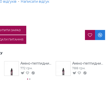
0 відгуків
-
Написати відгук
УПИТИ ЗАРАЗ
ДАТИ ПИТАННЯ
ДУ
R PLEX
Аміно-пептидний Крем EXTREMO MOLECULAR PLEX
Аміно-пептидний Спрей EXTREMO MOLECULAR PLEX
772 грн.
788 грн.