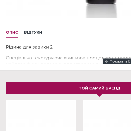
ОПИС
ВІДГУКИ
Рідина для завики 2
Спеціальна текстуруюча хвильова процедура, створе
найплоскішим волоссю, для створення чуттєвих локон
природну еластичність волосся та ефектом проти пух
збагачена Quat Complex, який зміцнює та зволожує 
укладання, захищаючи його під час хвильового лікува
ТОЙ САМИЙ БРЕНД