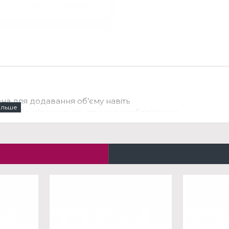
на для додавання об’єму навіть
ів або м’яких хвиль, при цьому зберігаючи
настості. Ця ніжна, але рішуча формула
волосся під час його формування та
ння..