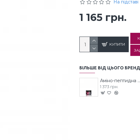
На підставі 
1 165 грн.
К
КУПИТИ
ЗА
БІЛЬШЕ ВІД ЦЬОГО БРЕН
Аміно-пептидна Маска EXTREMO MOLECULA
1 373 грн.